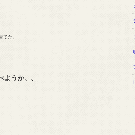
居てた。
べようか、、
、