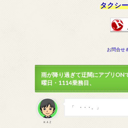
タクシー
お問合せ
雨が降り過ぎて迂闊にアプリONで
曜日・1114乗務目、
「 ・・・。 」
ＫＡＺ