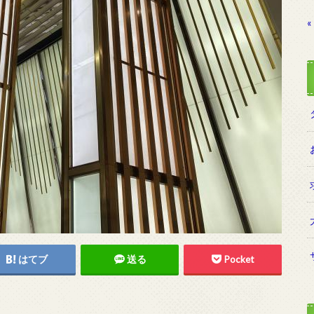
«
はてブ
送る
Pocket