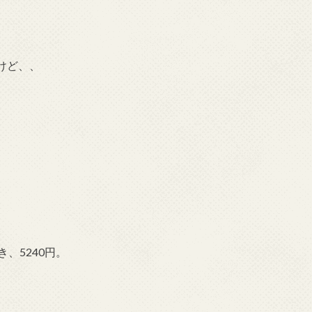
けど、、
、5240円。