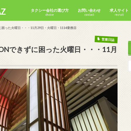
Z
タクシー会社の選び方
お問い合わせ
求人サイト
choice
contact
recruit
困った火曜日・・・11月29日・火曜日・1114乗務目
営業日誌
ONできずに困った火曜日・・・11月