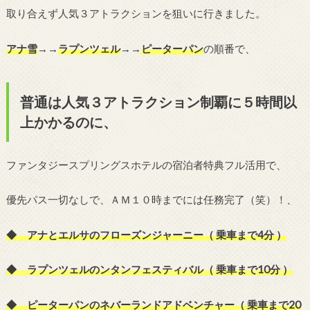
取り合えず人気３アトラクションを狙いに行きました。
アナ雪
→→
ラプンツェル
→→
ピーターパン
の順番で、
普通は人気３アトラクション制覇に５時間以
上かかるのに、
ファンタジースプリングスホテルの宿泊者特典フル活用で、
優先パス一切なしで、ＡＭ１０時までには任務完了（笑）！、
◆ アナとエルサのフローズンジャーニー（ 乗車まで4分 ）
◆ ラプンツェルのンタンフェスティバル（ 乗車まで10分 ）
◆ ピーターパンのネバーランドアドベンチャー（ 乗車まで20