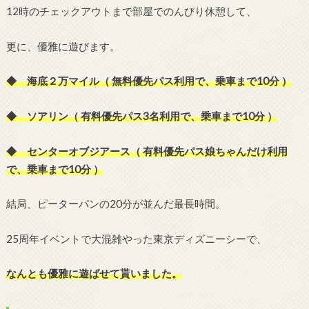
12時のチェックアウトまで部屋でのんびり休憩して、
更に、優雅に遊びます。
◆ 海底２万マイル（ 無料優先パス利用で、乗車まで10分 ）
◆ ソアリン（ 有料優先パス3名利用で、乗車まで10分 ）
◆ センターオブジアース（ 有料優先パス娘ちゃんだけ利用
で、乗車まで10分 ）
結局、ピーターパンの20分が並んだ最長時間。
25周年イベントで大混雑やった東京ディズニーシーで、
なんとも優雅に遊ばせて貰いました。