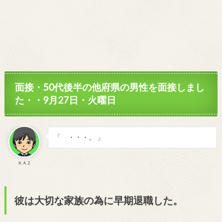
面接・50代後半の他府県の男性を面接しまし
た・・9月27日・火曜日
「 ・・・。 」
ＫＡＺ
彼は大切な家族の為に早期退職した。