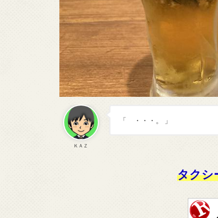
「 ・・・。 」
ＫＡＺ
タクシ