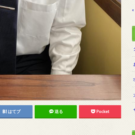
«
はてブ
送る
Pocket