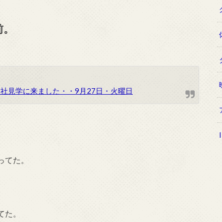
前。
社見学に来ました・・9月27日・火曜日
ってた。
てた。