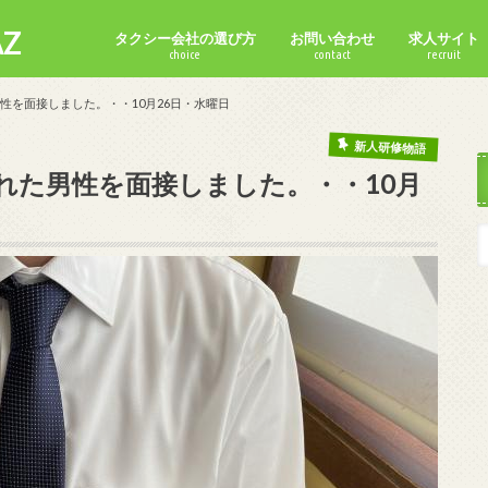
Z
タクシー会社の選び方
お問い合わせ
求人サイト
choice
contact
recruit
性を面接しました。・・10月26日・水曜日
新人研修物語
れた男性を面接しました。・・10月