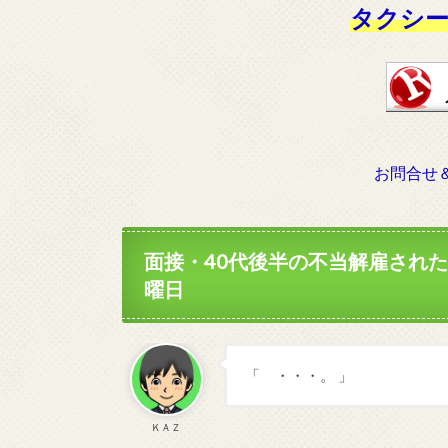
タクシー
お問合せ
面接・40代後半の不当解雇された
曜日
「 ・・・。 」
ＫＡＺ