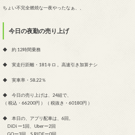
ちょい不完全燃焼な一夜やったなぁ、、
今日の夜勤の売り上げ
◆ 約 12時間乗務
◆ 実走行距離・181キロ 。高速引き加算ナシ
◆ 実車率・58.22％
◆ 今日の売り上げは、24組で、
（ 税込・66200円 ）（ 税抜き・60180円 ）
◆ 本日の、アプリ配車は、6回。
DiDi ー1回、Uberー2回
GOー3回、S.RIDEー0回