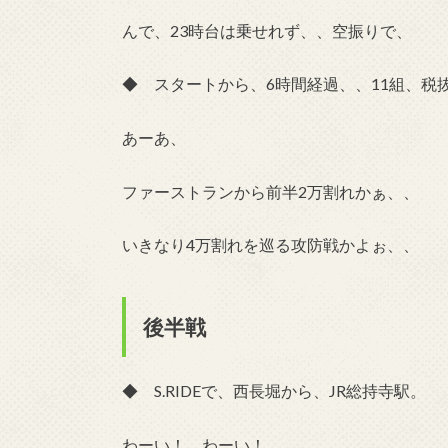
んで、23時台は乗せれず、、空振りで、
◆ スタートから、6時間経過、、11組、税抜
あーあ、
ファーストランから前半2万割れかぁ、、
いきなり4万割れを巡る攻防戦かよぉ、、
後半戦
◆ S.RIDEで、西長堀から、JR総持寺駅。
わーい！、わーい！