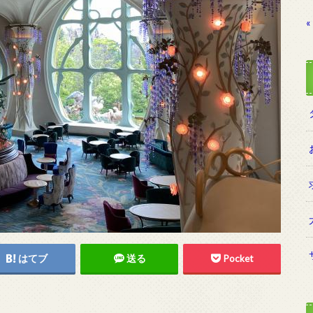
«
はてブ
送る
Pocket