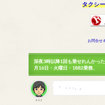
タクシー
お問合せ
深夜3時以降1回も乗せれんかっ
月16日・火曜日・1882乗務、
「 ・・・。 」
ＫＡＺ