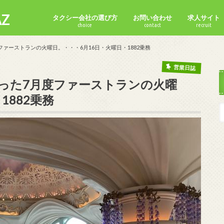
Z
タクシー会社の選び方
お問い合わせ
求人サイト
choice
contact
recruit
ファーストランの火曜日。・・・6月16日・火曜日・1882乗務
営業日誌
かった7月度ファーストランの火曜
1882乗務