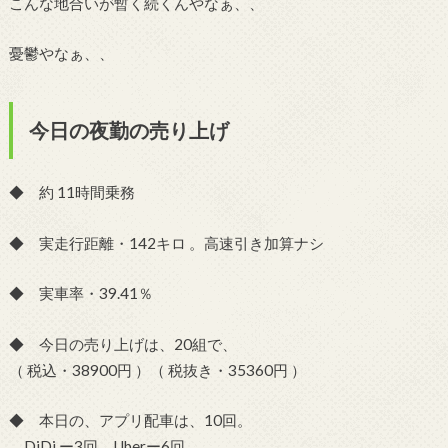
こんな地合いが暫く続くんやなぁ、、
憂鬱やなぁ、、
今日の夜勤の売り上げ
◆ 約 11時間乗務
◆ 実走行距離・142キロ 。高速引き加算ナシ
◆ 実車率・39.41％
◆ 今日の売り上げは、20組で、
（ 税込・38900円 ）（ 税抜き・35360円 ）
◆ 本日の、アプリ配車は、10回。
DiDi ー3回、Uberー6回