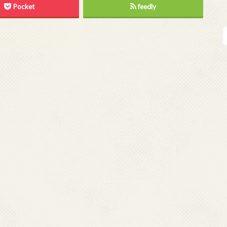
Pocket
feedly