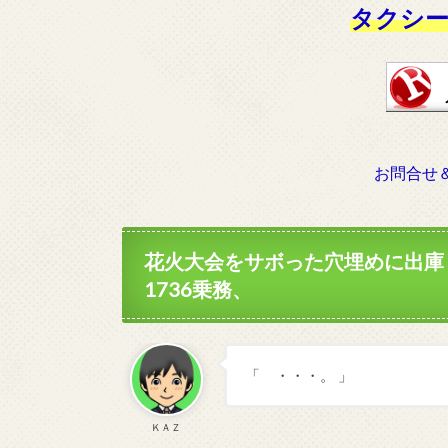
タクシー
お問合せ
花火大会をサボった穴埋めに出庫
1736乗務、
「 ・・・。 」
ＫＡＺ