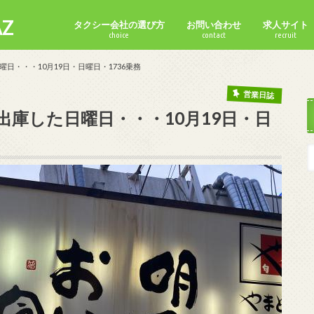
Z
タクシー会社の選び方
お問い合わせ
求人サイト
choice
contact
recruit
日・・・10月19日・日曜日・1736乗務
営業日誌
庫した日曜日・・・10月19日・日