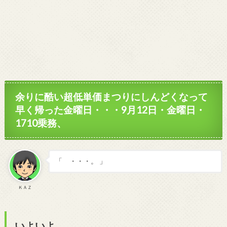
余りに酷い超低単価まつりにしんどくなって
早く帰った金曜日・・・9月12日・金曜日・
1710乗務、
「 ・・・。 」
ＫＡＺ
いよいよ、