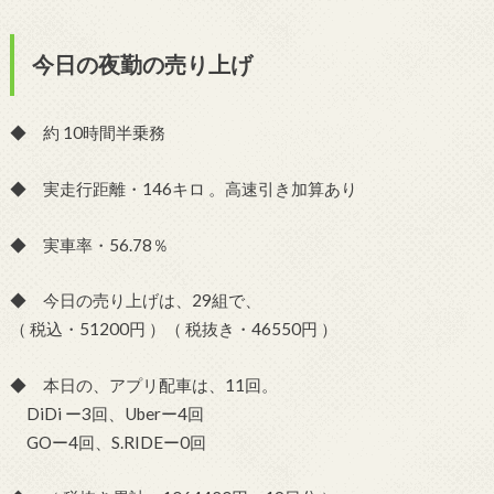
今日の夜勤の売り上げ
◆ 約 10時間半乗務
◆ 実走行距離・146キロ 。高速引き加算あり
◆ 実車率・56.78％
◆ 今日の売り上げは、29組で、
（ 税込・51200円 ）（ 税抜き・46550円 ）
◆ 本日の、アプリ配車は、11回。
DiDi ー3回、Uberー4回
GOー4回、S.RIDEー0回