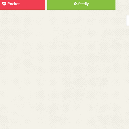
Pocket
feedly