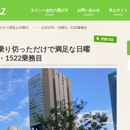
Z
タクシー会社の選び方
お問い合わせ
求人サイト
choice
contact
recruit
けで満足な日曜日、・・・11月17日・日曜日・1522乗務目
営業日誌
乗り切っただけで満足な日曜
・1522乗務目