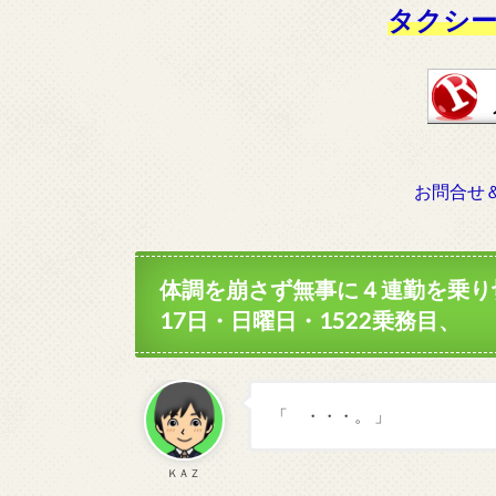
タクシー
お問合せ
体調を崩さず無事に４連勤を乗り
17日・日曜日・1522乗務目、
「 ・・・。 」
ＫＡＺ