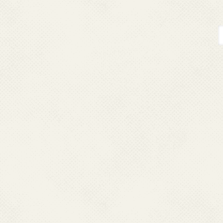
。
。
す。