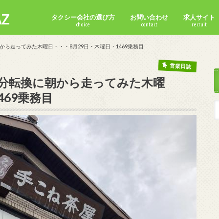
Z
タクシー会社の選び方
お問い合わせ
求人サイト
choice
contact
recruit
ら走ってみた木曜日・・・8月29日・木曜日・1469乗務目
営業日誌
分転換に朝から走ってみた木曜
469乗務目