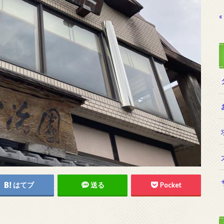
«
はてブ
送る
Pocket