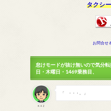
タクシー
お問合せ
怠けモードが抜け無いので気分転
日・木曜日・1469乗務目、
「 ・・・。 」
ＫＡＺ