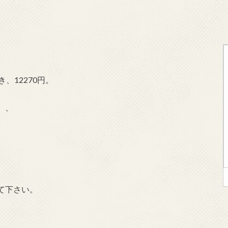
、12270円。
、、
て下さい。