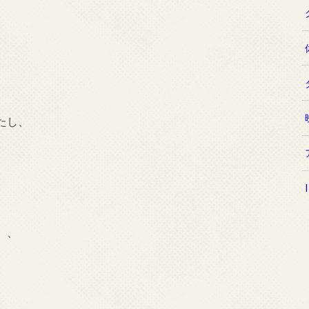
たし、
。
、、