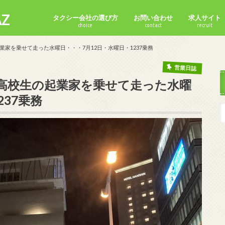
Z
タクシー会社の選び方
お問い合わせ
求人サイト
choice
contact
recruit
家を乗せて走った水曜日・・・7月12日・水曜日・1237乗務
営業日誌
高校生の起業家を乗せて走った水曜
237乗務