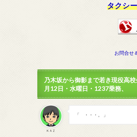
タクシー
お問合せ
乃木坂から御影まで若き現役高校
月12日・水曜日・1237乗務、
「 ・・・。 」
ＫＡＺ