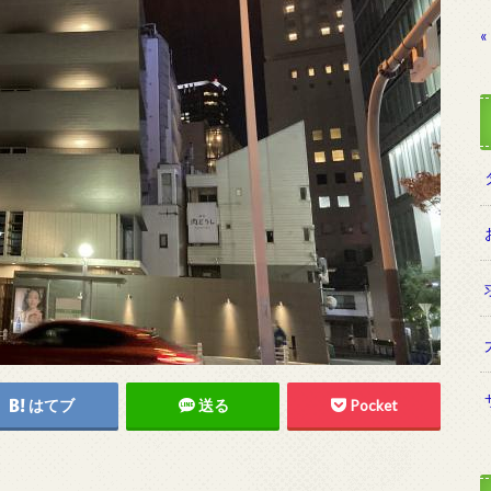
«
はてブ
送る
Pocket