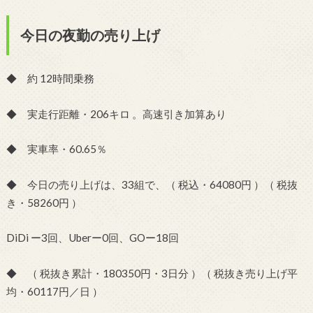
今日の夜勤の売り上げ
◆ 約 12時間乗務
◆ 実走行距離・206キロ 。高速引き加算あり
◆ 実車率・60.65％
◆ 今日の売り上げは、33組で、（ 税込・64080円 ）（ 税抜
き・58260円 ）
DiDi ー3回、Uberー0回、GOー18回
◆ （ 税抜き累計・180350円・3日分 ）（ 税抜き売り上げ平
均・60117円／日 ）