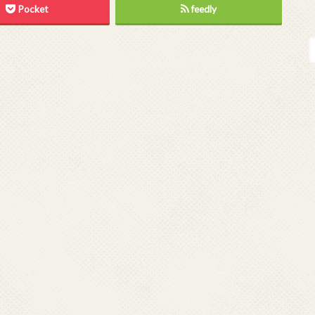
Pocket
feedly