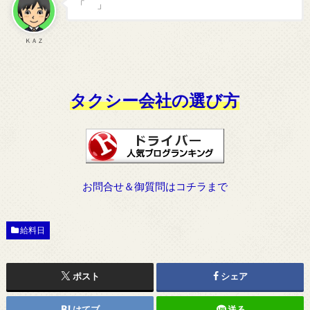
「 」
ＫＡＺ
タクシー会社の選び方
お問合せ＆御質問はコチラまで
給料日
ポスト
シェア
はてブ
送る