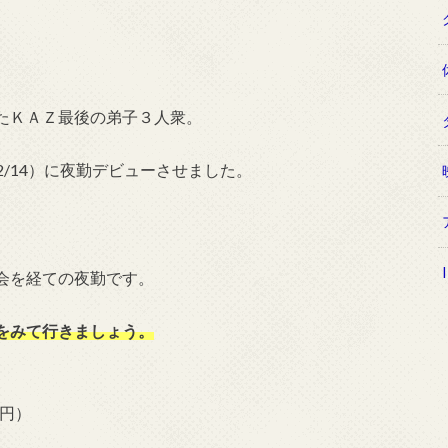
たＫＡＺ最後の弟子３人衆。
2/14）に夜勤デビューさせました。
、
会を経ての夜勤です。
をみて行きましょう。
6円）