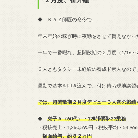
◆ ＫＡＺ師匠の命令で、
年末年始の稼ぎ時に夜勤をさせて貰えなかっ
一年で一番暇な、超閑散期の２月度（1/16～
３人ともタクシー未経験の養成ド素人なので
昼勤で基本を叩き込んで、付け待ち現地講習
では、超閑散期２月度デビュー３人衆の戦績
◆
弟子Ａ（60代）・12時間弱×23乗務
・税抜売上・1,260,590円（税抜平均・54,96
・
額面給与、約８２万円