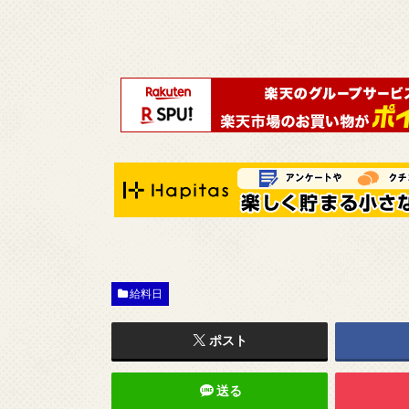
給料日
ポスト
送る