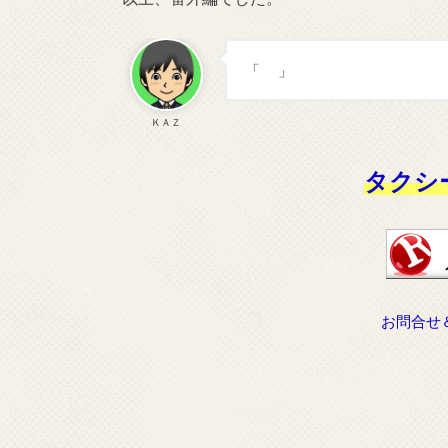
「 」
ＫＡＺ
タクシ
お問合せ