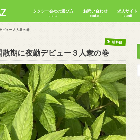
Z
タクシー会社の選び方
お問い合わせ
求人サイト
choice
contact
recruit
勤デビュー３人衆の巻
給料日
超閑散期に夜勤デビュー３人衆の巻