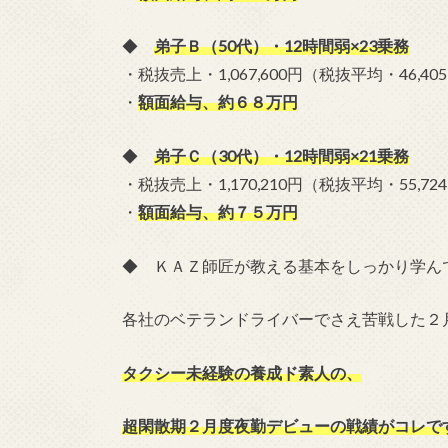
◆
弟子Ｂ（50代）・12時間弱×23乗務
・税抜売上・1,067,600円（税抜平均・46,40
・
額面給与、約６８万円
◆
弟子Ｃ（30代）・12時間弱×21乗務
・税抜売上・1,170,210円（税抜平均・55,72
・
額面給与、約７５万円
◆ ＫＡＺ師匠が教える基本をしっかり学ん
各社のベテランドライバーでさえ苦戦した２月度
タクシー未経験の養成ド素人の、
超閑散期２月度夜勤デビューの戦績がコレで