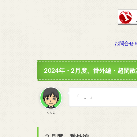
お問合せ
2024年・2月度、番外編・超閑
「 。 」
ＫＡＺ
２月度、番外編