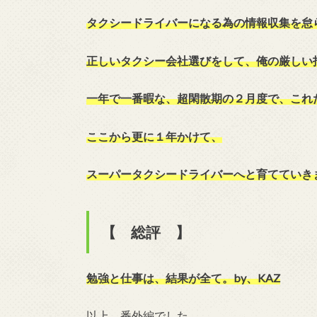
タクシードライバーになる為の情報収集を怠
正しいタクシー会社選びをして、俺の厳しい
一年で一番暇な、超閑散期の２月度で、これ
ここから更に１年かけて、
スーパータクシードライバーへと育てていき
【 総評 】
勉強と仕事は、結果が全て。by、KAZ
以上、番外編でした。