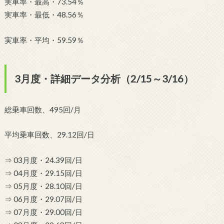
実車率・最高・73.54％
実車率・最低・48.56％
実車率・平均・59.59％
3月度・詳細データ分析（2/15～3/16）
総乗車回数、495回/月
平均乗車回数、29.12回/日
⇒ 03月度・24.39回/日
⇒ 04月度・29.15回/日
⇒ 05月度・28.10回/日
⇒ 06月度・29.07回/日
⇒ 07月度・29.00回/日