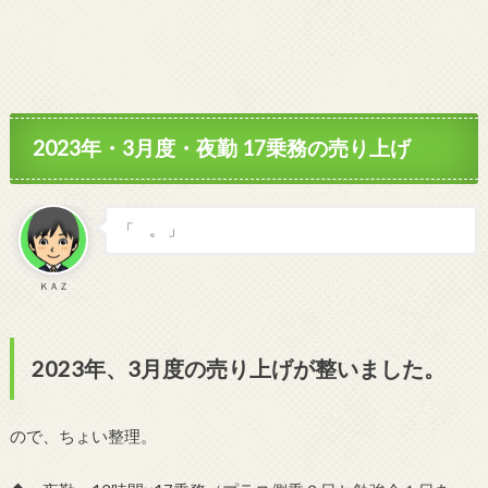
2023年・3月度・夜勤 17乗務の売り上げ
「 。 」
ＫＡＺ
2023年、3月度の売り上げが整いました。
ので、ちょい整理。