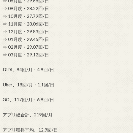
⇒ 08月度・29.68回/日
⇒ 09月度・28.22回/日
⇒ 10月度・27.79回/日
⇒ 11月度・28.06回/日
⇒ 12月度・29.83回/日
⇒ 01月度・29.45回/日
⇒ 02月度・29.07回/日
⇒ 03月度・29.12回/日
DiDi、84回/月・4.9回/日
Uber、18回/月・1.1回/日
GO、117回/月・6.9回/日
アプリ総合計、219回/月
アプリ獲得平均、12.9回/日