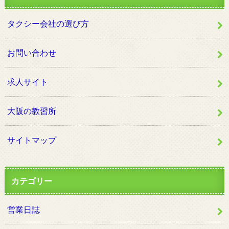
タクシー会社の選び方
お問い合わせ
求人サイト
大阪の教習所
サイトマップ
カテゴリー
営業日誌