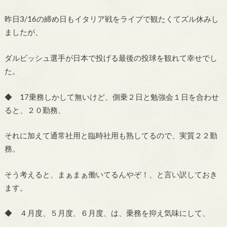
昨日3/16の締め日もイタリア戦をライブで観たくてズル休みし
ましたが、
ダルビッシュ選手が日本で投げる最後の投球を観れて幸せでし
た。
◆ 17乗務しかして無いけど、側乗２日と勉強会１日を合わせ
ると、２０勤務、
それに加えて通常社用と臨時社用も熟してるので、実質２２勤
務。
そう考えると、まぁまぁ働いてるんやぞ！、と言い訳しておき
ます。
◆ ４月度、５月度、６月度、は、乗務を抑え気味にして、