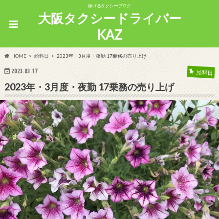
稼げるタクシーブログ
大阪タクシードライバー
KAZ
HOME
給料日
2023年・3月度・夜勤 17乗務の売り上げ
2023.03.17
給料日
2023年・3月度・夜勤 17乗務の売り上げ